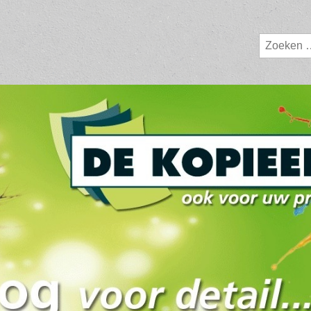
ij Nunspeet
Zoeken
naar: