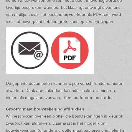
nemen al uw wensen en eisen met u door. In overleg wordt de
levertijd besproken, wanneer het klaar ligt ontvangt u van ons
een mailtje. Lever het bestand bij voorkeur als PDF aan: word,
excel of powerpoint hebben grote kans op verspringingen.
De geprinte documenten kunnen wij op verschillende manieren
afwerken. Denk aan: inbinden, kalender maken, lamineren,
nieten als magazine, vouwen, rillen, perforeren en snijden.
Grootformaat bouwtekening afdrukken
Wij beschikken over een plotter die bouwtekeningen in kleur of
zwart-wit kan afdrukken. Daarnaast is het mogelijk om
bouwtekeningen (of andere grootformaat papieren originelen) in