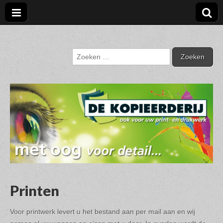
De Kopieerderij
Nunspeet
Zoeken
naar:
Printen
Voor printwerk levert u het bestand aan per mail aan en wij